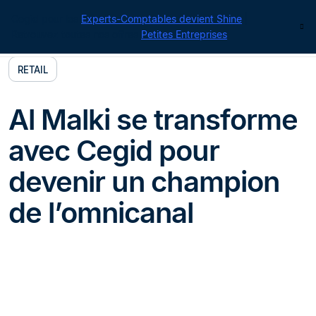
Cegid pour les
Experts-Comptables devient Shine
|
Contact
Retrouvez toutes nos offres
Petites Entreprises
RETAIL
Al Malki se transforme
avec Cegid pour
devenir un champion
de l’omnicanal