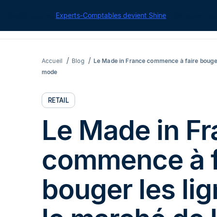
Cegid pour les
Experts-Comptables devient Shine
| Retrouvez tou
Accueil
Blog
Le Made in France commence à faire bouger 
mode
RETAIL
Le Made in F
commence à f
bouger les lig