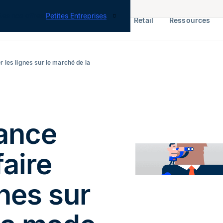
tes nos offres
Petites Entreprises
RH & Paie
ERP
Finance
Retail
Ressources
les lignes sur le marché de la
rance
aire
nes sur