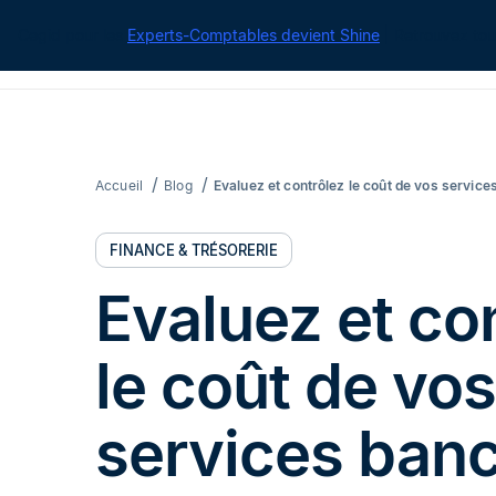
Cegid pour les
Experts-Comptables devient Shine
| Retrouvez tou
Accueil
Blog
Evaluez et contrôlez le coût de vos service
FINANCE & TRÉSORERIE
Evaluez et co
le coût de vos
services banc