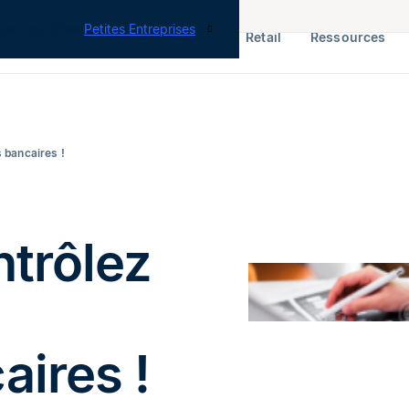
tes nos offres
Petites Entreprises
RH & Paie
ERP
Finance
Retail
Ressources
s bancaires !
ntrôlez
aires !