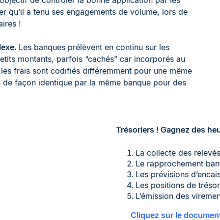
objectif de contrôler la bonne application par les
er qu’il a tenu ses engagements de volume, lors de
ires !
plexe.
Les banques prélèvent en continu sur les
etits montants, parfois “cachés” car incorporés au
: les frais sont codifiés différemment pour une même
iés de façon identique par la même banque pour des
Trésoriers ! Gagnez des he
La collecte des relev
Le rapprochement ban
Les prévisions d’enca
Les positions de trésor
L’émission des viremen
Cliquez sur le document 