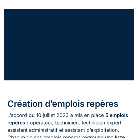
À noter : Par cet accord, la branche a modifié
le sens du terme « technicien » qui était, selon
elle, non pas une « catégorie de personnel »
pouvant être attaché à celui des agents de
maitrise, mais un réel niveau de classification
attaché uniquement à la catégorie de personnel
des « ouvriers et employés.
Création d’emplois repères
L’accord du 10 juillet 2023 a mis en place
5 emplois
repères
: opérateur, technicien, technicien expert,
assistant administratif et assistant d’exploitation.
Chacun de ces emplois repères regroupe une
liste