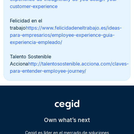
customer-experience
Felicidad en el
trabajo
https://www.felicidadeneltrabajo.es/ideas-
para-empresarios/employee-experience-guia-
experiencia-empleado/
Talento Sostenible
Acciona
http://talentosostenible.acciona.com/claves-
para-entender-employee-journey/
Own what’s next
Cegid es líder en el mercado de soluciones