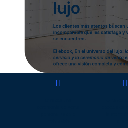
lujo
Los clientes más atentos buscan 
incomparable que les satisfaga y v
se encuentren.
El ebook, En el universo del lujo:
l
servicio y la ceremonia de venta e
ofrece una visión completa y cóm
Ofrezca una
Ofrezca s
ceremonia de venta
especiales 
personalizada e
la atenció
inolvidable
clien