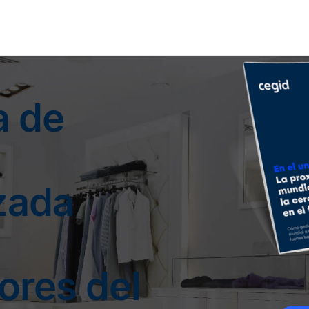
a de
zada
ores del