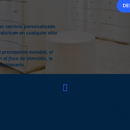
DE
un servicio personalizado
aloricen en cualquier sitio
a proximidad mundial, el
n el foco de atención,
le
o obtenerlo.
ervicios
Cure la confianza de
Gestion
que atraen
sus clientes en cada
eficiente
n de sus
canal
real 
tes