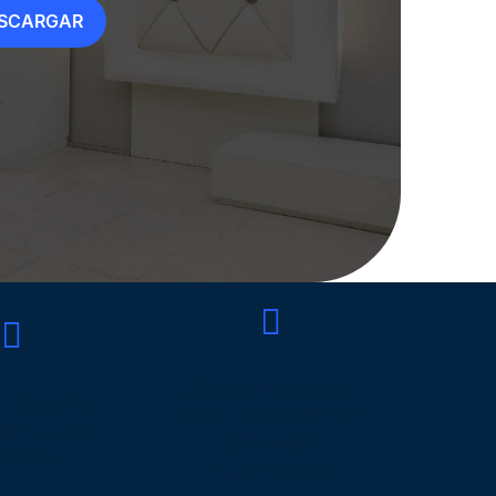
SCARGAR
Alcance de manera
e de manera
sencilla la expansión
 y en tiempo
global y el
el stock
cumplimiento