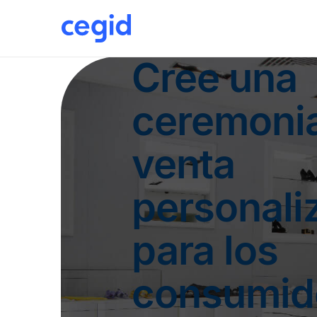
Cree una
ceremoni
venta
personali
para los
consumid