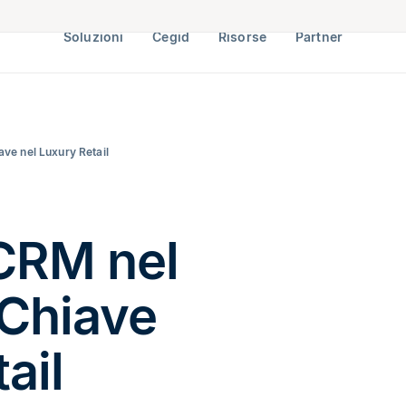
Soluzioni
Cegid
Risorse
Partner
iave nel Luxury Retail
 CRM nel
i Chiave
ail