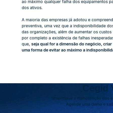
ao máximo qualquer falha dos equipamentos p
dos ativos.
A maioria das empresas já adotou e compreend
preventiva, uma vez que a indisponibilidade d
das organizações, além de aumentar os custos o
por completo a existência de falhas inesperad
que,
seja qual for a dimensão do negócio, cri
uma forma de evitar ao máximo a indisponibil
Cegid 
Simplifique a manutenção dos 
Agende uma demo e saib