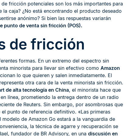
 de fricción potenciales son los más importantes para
 de la caja? ¿No está encontrando el producto deseado
entirse anónimo? Si bien las respuestas variarán
e punto de venta sin fricción (POS).
s de fricción
iferentes formas. En un extremo del espectro sin
enta minorista para llevar sin efectivo como
Amazon
ionan lo que quieren y salen inmediatamente. El
presenta otra cara de la venta minorista sin fricción.
 de alta tecnología en China
, el minorista hace que
e en línea, prometiendo la entrega dentro de un radio
 reciente de Reuters. Sin embargo, por asombrosas que
el punto de referencia definitivo. «Las primeras
y el modelo de Amazon Go estará a la vanguardia de
nveniencia, la técnica de agarre y recuperación se
 Rael, fundador de BR Advisory, en una
discusión en