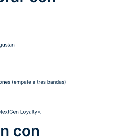
gustan
iones (empate a tres bandas)
 NextGen Loyalty».
ión con