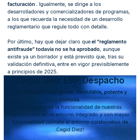
facturación
. Igualmente, se dirige a los
desarrolladores y comercializadores de programas,
a los que recuerda la necesidad de un desarrollo
reglamentario que regule todo con detalle.
Por último, hay que dejar claro que
el “reglamento
antifraude” todavía no se ha aprobado
, aunque
existe ya un borrador y está previsto que, tras su
validación definitiva, entre en vigor previsiblemente
a principios de 2025.
Cegid Diez ERP Despacho
Una solución base global, modulable, potente y
cómoda.
Incorpora toda la funcionalidad de nuestras
aplicaciones en un entorno integrado y con mayor
funcionalidad ¡súmate al entorno colaborativo de
Cegid Diez!