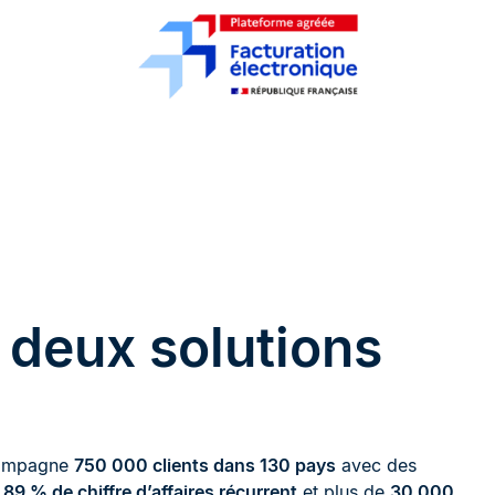
 deux solutions
ccompagne
750 000 clients dans 130 pays
avec des
c
89 % de chiffre d’affaires récurrent
et plus de
30 000