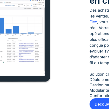
en c
Des achats
les ventes
Flex
, vous
réel. Votre
opérations
plus effic
conçue pou
évoluer a
d’adapter 
fil du temp
Solution c
Déploieme
Gestion mu
Modularité 
Conformité
Découvr