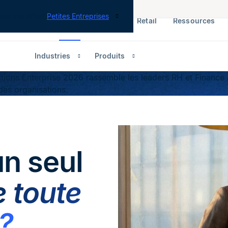
tes nos offres
Petites Entreprises
RH & Paie
ERP
Finance
Retail
Ressources
Industries
Produits
ions Enterprise 2026 rassemble les leaders RH et Finance 
des organisations.
n seul
 toute
?