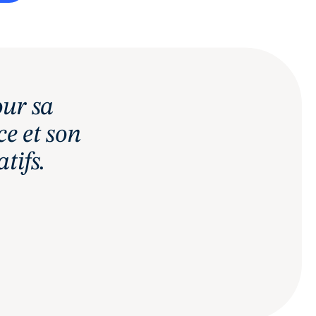
our sa
e et son
tifs.