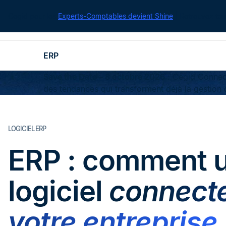
Cegid pour les
Experts-Comptables devient Shine
| Retrouvez tou
ERP
Save the Date – 8 octobre 2026
: Cegid Connect
des tendances qui transforment déjà la gestion 
LOGICIEL ERP
ERP : comment u
logiciel
connecte
votre entreprise 