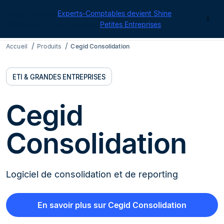
Cegid pour les
Experts-Comptables devient Shine
|
Contact
Retrouvez toutes nos offres
Petites Entreprises
Accueil
Produits
Cegid Consolidation
ETI & GRANDES ENTREPRISES
Cegid
Consolidation
Logiciel de consolidation et de reporting
En savoir plus sur Cegid Consolidation