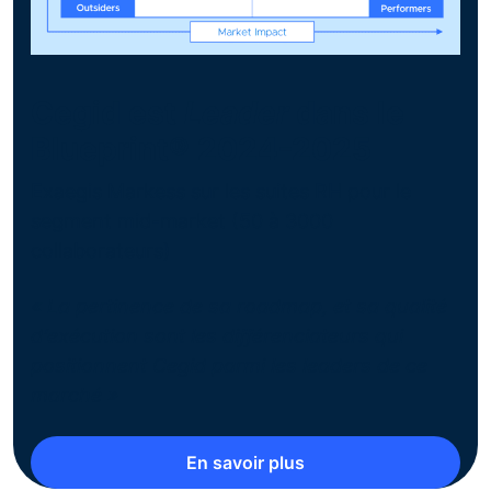
Cegid est
Leader
dans le
Blueprint® 2024-2025
Exaegis Markess sur les suites RH pour le
segment mid-market (50 à 3000
collaborateurs)
« La pertinence de sa roadmap, et sa qualité
d’exécution sont les différenciateurs qui
positionnent Cegid parmi les leaders de ce
marché »
En savoir plus