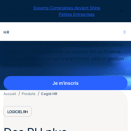
Cegid pour les
Experts-Comptables devient Shine
|
Contact
Retrouvez toutes nos offres
Petites Entreprises
HR
Save the Date – 8 octobre 2026
: Cegid Connections
Enterprise 2026 rassemble les leaders RH et Finance
autour des tendances qui transforment déjà la gestion
des organisations.
Je m’inscris
Accueil
Produits
Cegid HR
LOGICIEL RH