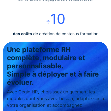
10
÷
des coûts
de création de contenus formation
Une plateforme RH
complète, modulaire et
personnalisable.
Simple à déployer et à faire
évoluer.
Avec Cegid HR, choisissez uniquement les
modules dont vous avez besoin, adaptez-les à
votre organisation et accompagnez