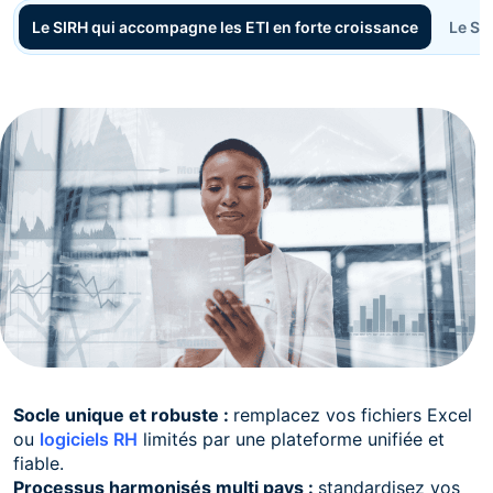
Le SIRH qui accompagne les ETI en forte croissance
Le SI
Socle unique et robuste :
remplacez vos fichiers Excel
ou
logiciels RH
limités par une plateforme unifiée et
fiable.
Processus harmonisés multi pays :
standardisez vos