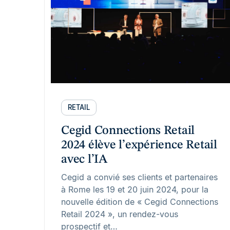
RETAIL
Cegid Connections Retail
2024 élève l’expérience Retail
avec l’IA
Cegid a convié ses clients et partenaires
à Rome les 19 et 20 juin 2024, pour la
nouvelle édition de « Cegid Connections
Retail 2024 », un rendez-vous
prospectif et…