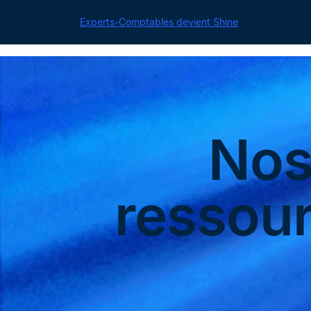
Cegid pour les
Experts-Comptables devient Shine
| Retrouvez tou
No
ressou