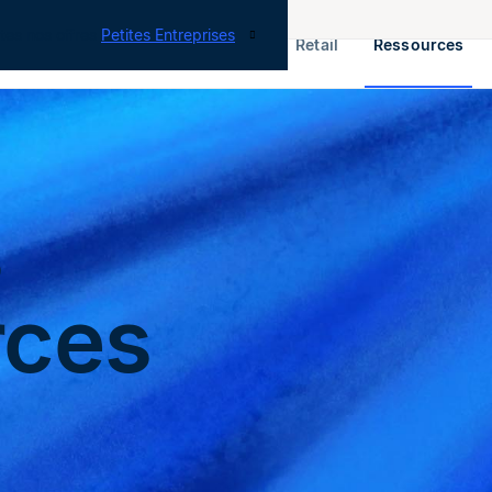
tes nos offres
Petites Entreprises
RH & Paie
ERP
Finance
Retail
Ressources
s
rces