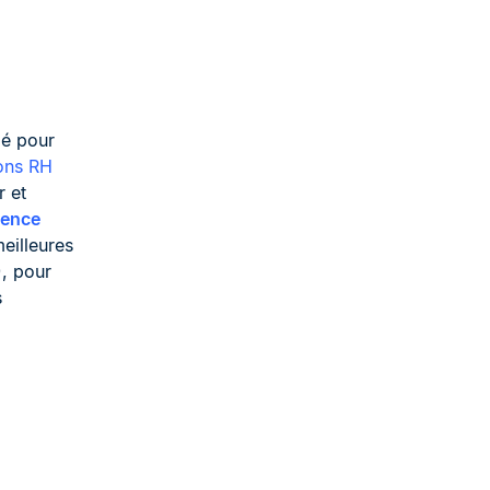
lé pour
ons RH
r et
ience
eilleures
), pour
s