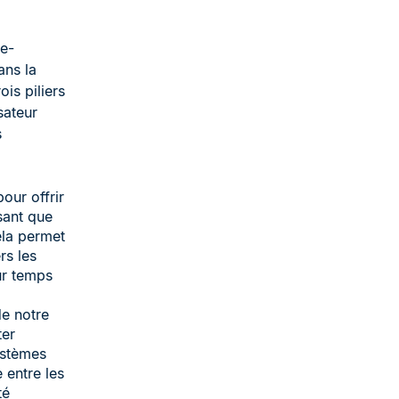
re-
ans la
is piliers
sateur
s
our offrir
ssant que
Cela permet
rs les
eur temps
de notre
ter
ystèmes
 entre les
té