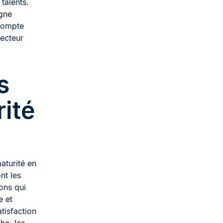
talents.
igne
 compte
secteur
s
ité
aturité en
nt les
ons qui
e et
atisfaction