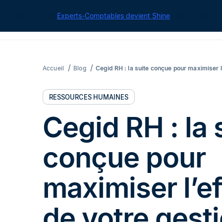
Cegid pour les
Experts-Comptables devient Shine
| Retrouvez tou
Accueil
Blog
Cegid RH : la suite conçue pour maximiser l
RESSOURCES HUMAINES
Cegid RH : la 
conçue pour
maximiser l’ef
de votre gest