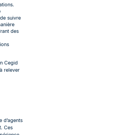
ations.
e
 de suivre
manière
rant des
ions
on Cegid
 à relever
ie d’agents
R. Ces
xpérience