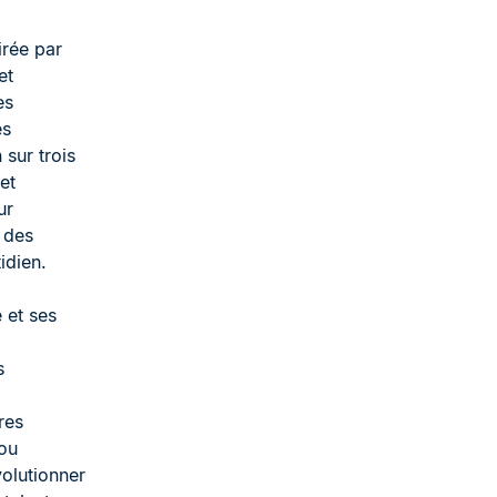
irée par
et
es
es
sur trois
et
ur
 des
idien.
 et ses
s
res
 ou
évolutionner