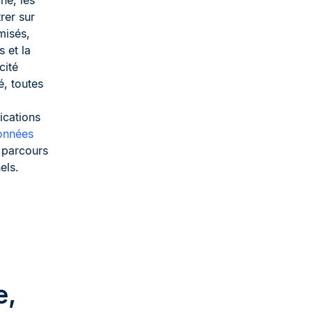
he, les
rer sur
misés,
 et la
cité
é, toutes
lications
données
 parcours
els.
e,