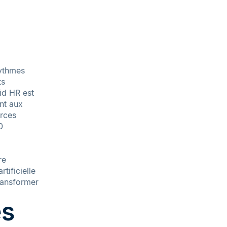
rythmes
ts
id HR est
ent aux
urces
0
re
tificielle
ransformer
es