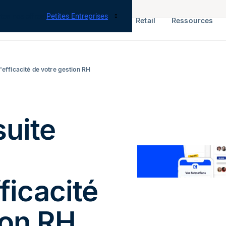
tes nos offres
Petites Entreprises
RH & Paie
ERP
Finance
Retail
Ressources
'efficacité de votre gestion RH
suite
ficacité
ion RH