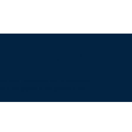
turation électronique
ue pour tout savoir sur la facturation
lication depuis le 1er janvier 2026.