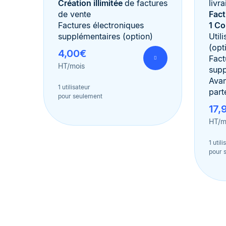
Création illimitée
de factures
livr
de vente
Fact
Factures électroniques
1 C
supplémentaires (option)
Util
(opt
4,00€
Fact
HT/mois
supp
Avan
1 utilisateur
part
pour seulement
17,
HT/m
1 util
pour 