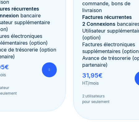
aison
commande, bons de
ures récurrentes
livraison
onnexion
bancaire
Factures récurrentes
isateur supplémentaire
2 Connexions
bancaire
ion)
Utilisateur supplémentai
ures électroniques
(option)
lémentaires (option)
Factures électroniques
ce de trésorerie (option
supplémentaires (option
enaire)
Avance de trésorerie (o
partenaire)
95€
31,95€
ois
HT/mois
isateur
seulement
2 utilisateurs
pour seulement