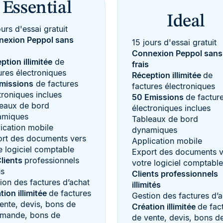
Essential
Ideal
ours d'essai gratuit
nexion Peppol sans
15 jours d'essai gratuit
Connexion Peppol sans
ption illimitée
de
frais
ures électroniques
Réception illimitée
de
missions
de factures
factures électroniques
troniques inclues
50 Emissions
de factur
eaux de bord
électroniques inclues
amiques
Tableaux de bord
ication mobile
dynamiques
rt des documents vers
Application mobile
e logiciel comptable
Export des documents v
lients
professionnels
votre logiciel comptable
us
Clients professionnels
ion des factures d’achat
illimités
tion illimitée
de factures
Gestion des factures d’
ente, devis, bons de
Création illimitée
de fac
mande, bons de
de vente, devis, bons d