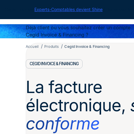
Cegid pour les
Experts-Comptables devient Shine
| Retrouvez tou
Déjà client ou vous souhaitez créer un compte
Cegid Invoice & Financing ?
Accueil
Produits
Cegid Invoice & Financing
CEGID INVOICE & FINANCING
La facture
électronique,
conforme