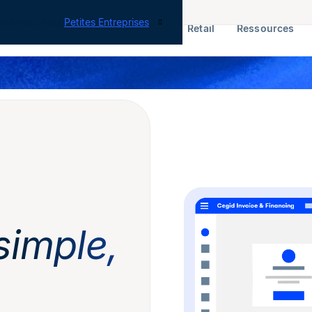
tes nos offres
Petites Entreprises
RH & Paie
ERP
Finance
Retail
Ressources
simple,