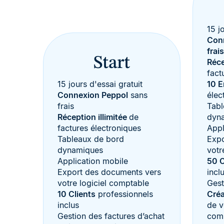
15 j
Con
frais
Start
Réce
fact
15 jours d'essai gratuit
10 E
Connexion Peppol
sans
élec
frais
Tabl
Réception illimitée
de
dyn
factures électroniques
Appl
Tableaux de bord
Expo
dynamiques
votr
Application mobile
50 C
Export des documents vers
incl
votre logiciel comptable
Gest
10 Clients
professionnels
Créa
inclus
de v
Gestion des factures d’achat
com